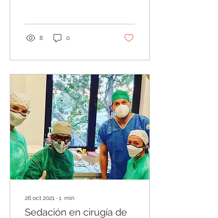
incluida la sedación
consciente. En anesnuba...
8
0
26 oct 2021
∙
1
min
Sedación en cirugía de