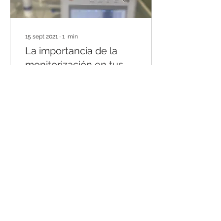
15 sept 2021
∙
1
min
La importancia de la
monitorización en tus
sedaciones
En Anesnuba disponemos
de la última tecnología
para que tu sedación
consciente disponga de
la máxima seguridad. Es
de suma importancia...
7
0
Cargar más