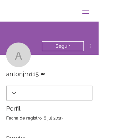
Más acciones
Seguir
antonjm115
Administrador
antonjm115
Perfil
Fecha de registro: 8 jul 2019