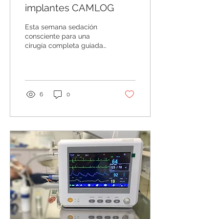
implantes CAMLOG
Esta semana sedación
consciente para una
cirugía completa guiada
con CAMLOG de varias
horas de duración. La
sedación es ideal en
cirugías...
6
0