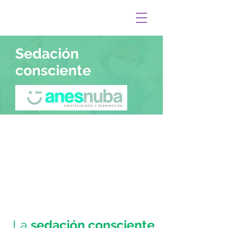
Sedación
consciente
La
sedación consciente